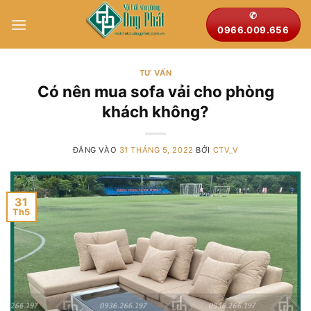
Bỏ
✆
qua
0966.009.656
nội
dung
TƯ VẤN
Có nên mua sofa vải cho phòng
khách không?
ĐĂNG VÀO
31 THÁNG 5, 2022
BỞI
CTV_V
31
Th5