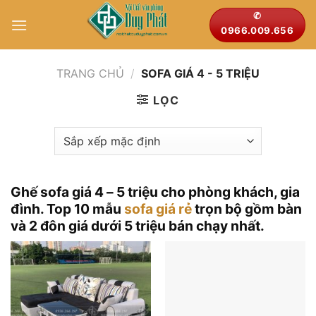
Bỏ
✆
qua
0966.009.656
nội
dung
TRANG CHỦ
/
SOFA GIÁ 4 - 5 TRIỆU
LỌC
Ghế sofa giá 4 – 5 triệu cho phòng khách, gia
đình. Top 10 mẫu
sofa giá rẻ
trọn bộ gồm bàn
và 2 đôn giá dưới 5 triệu bán chạy nhất.