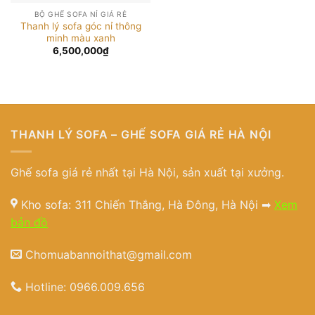
BỘ GHẾ SOFA NỈ GIÁ RẺ
Thanh lý sofa góc nỉ thông
minh màu xanh
6,500,000
₫
THANH LÝ SOFA – GHẾ SOFA GIÁ RẺ HÀ NỘI
Ghế sofa giá rẻ nhất tại Hà Nội, sản xuất tại xưởng.
Kho sofa: 311 Chiến Thắng, Hà Đông, Hà Nội ➡
Xem
bản đồ
Chomuabannoithat@gmail.com
Hotline:
0966.009.656