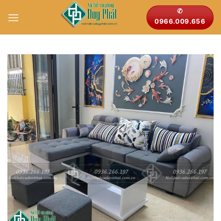
Bỏ
✆
qua
0966.009.656
nội
dung