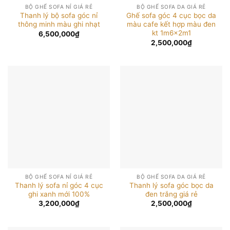
BỘ GHẾ SOFA NỈ GIÁ RẺ
BỘ GHẾ SOFA DA GIÁ RẺ
Thanh lý bộ sofa góc nỉ
Ghế sofa góc 4 cục bọc da
thông minh màu ghi nhạt
màu cafe kết hợp màu đen
kt 1m6x2m1
6,500,000
₫
2,500,000
₫
BỘ GHẾ SOFA NỈ GIÁ RẺ
BỘ GHẾ SOFA DA GIÁ RẺ
Thanh lý sofa nỉ góc 4 cục
Thanh lý sofa góc bọc da
ghi xanh mới 100%
đen trắng giá rẻ
3,200,000
₫
2,500,000
₫