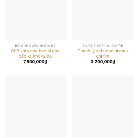
BỘ GHẾ SOFA NỈ GIÁ RẺ
BỘ GHẾ SOFA NỈ GIÁ RẺ
Ghế sofa góc bọc nỉ cao
Thanh lý sofa góc nỉ màu
cấp kt 1m6x2m6
ghi tím
7,500,000
₫
3,200,000
₫