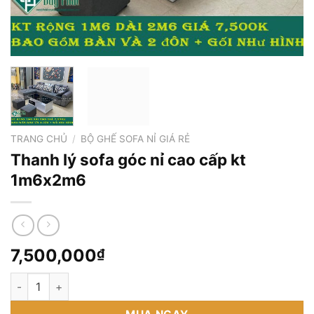
TRANG CHỦ
/
BỘ GHẾ SOFA NỈ GIÁ RẺ
Thanh lý sofa góc nỉ cao cấp kt
1m6x2m6
7,500,000
₫
Thanh lý sofa góc nỉ cao cấp kt 1m6x2m6 số lượng