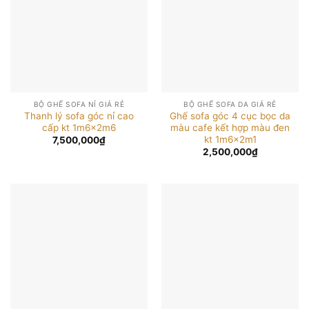
BỘ GHẾ SOFA NỈ GIÁ RẺ
BỘ GHẾ SOFA DA GIÁ RẺ
Thanh lý sofa góc nỉ cao
Ghế sofa góc 4 cục bọc da
cấp kt 1m6x2m6
màu cafe kết hợp màu đen
kt 1m6x2m1
7,500,000
₫
2,500,000
₫