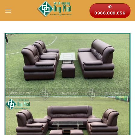
Bỏ
✆
qua
0966.009.656
nội
dung