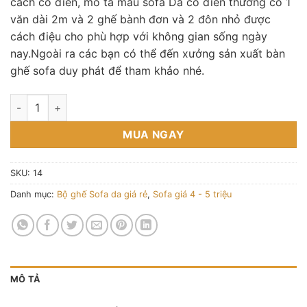
cách cổ điển, mô ta mẫu sofa Da cổ điển thường có 1
văn dài 2m và 2 ghế bành đơn và 2 đôn nhỏ được
cách điệu cho phù hợp với không gian sống ngày
nay.Ngoài ra các bạn có thể đến xưởng sản xuất bàn
ghế sofa duy phát để tham khảo nhé.
Thanh lý bộ sofa văng bành kiểu Nhật (SFD5200) số lượng
MUA NGAY
SKU:
14
Danh mục:
Bộ ghế Sofa da giá rẻ
,
Sofa giá 4 - 5 triệu
MÔ TẢ