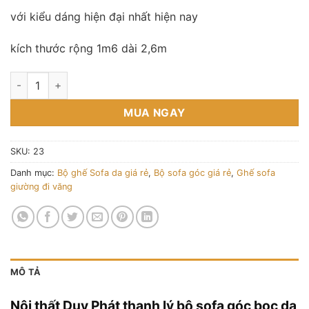
với kiểu dáng hiện đại nhất hiện nay
kích thước rộng 1m6 dài 2,6m
Thanh lý sofa góc bọc da Hàn Quốc mới 100% kt 1m6x2m6 số 
MUA NGAY
SKU:
23
Danh mục:
Bộ ghế Sofa da giá rẻ
,
Bộ sofa góc giá rẻ
,
Ghế sofa
giường đi văng
MÔ TẢ
Nội thất Duy Phát thanh lý bộ sofa góc bọc da