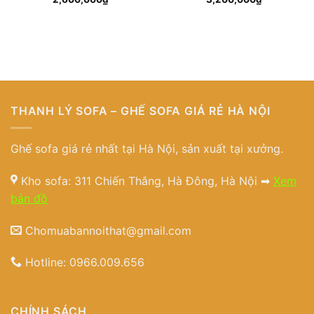
THANH LÝ SOFA – GHẾ SOFA GIÁ RẺ HÀ NỘI
Ghế sofa giá rẻ nhất tại Hà Nội, sản xuất tại xưởng.
Kho sofa: 311 Chiến Thắng, Hà Đông, Hà Nội ➡
Xem
bản đồ
Chomuabannoithat@gmail.com
Hotline:
0966.009.656
CHÍNH SÁCH