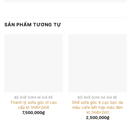
SẢN PHẨM TƯƠNG TỰ
BỘ GHẾ SOFA NỈ GIÁ RẺ
BỘ GHẾ SOFA DA GIÁ RẺ
Thanh lý sofa góc nỉ cao
Ghế sofa góc 4 cục bọc da
cấp kt 1m6x2m6
màu cafe kết hợp màu đen
kt 1m6x2m1
7,500,000
₫
2,500,000
₫