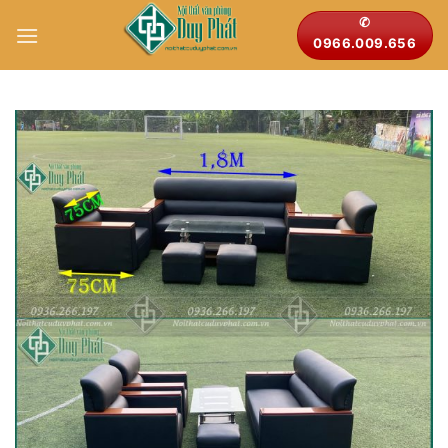
Bỏ
✆
qua
0966.009.656
nội
dung