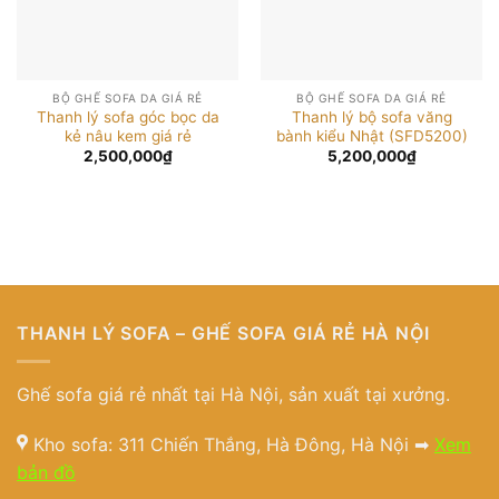
BỘ GHẾ SOFA DA GIÁ RẺ
BỘ GHẾ SOFA DA GIÁ RẺ
Thanh lý sofa góc bọc da
Thanh lý bộ sofa văng
kẻ nâu kem giá rẻ
bành kiểu Nhật (SFD5200)
2,500,000
₫
5,200,000
₫
THANH LÝ SOFA – GHẾ SOFA GIÁ RẺ HÀ NỘI
Ghế sofa giá rẻ nhất tại Hà Nội, sản xuất tại xưởng.
Kho sofa: 311 Chiến Thắng, Hà Đông, Hà Nội ➡
Xem
bản đồ