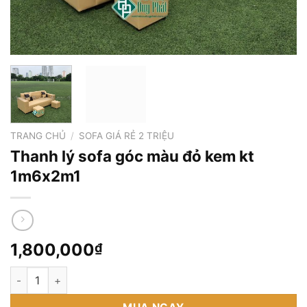
TRANG CHỦ
/
SOFA GIÁ RẺ 2 TRIỆU
Thanh lý sofa góc màu đỏ kem kt
1m6x2m1
1,800,000
₫
Thanh lý sofa góc màu đỏ kem kt 1m6x2m1 số lượng