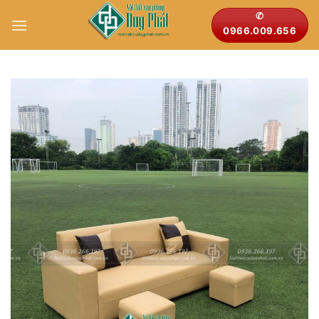
Bỏ
✆
qua
0966.009.656
nội
dung