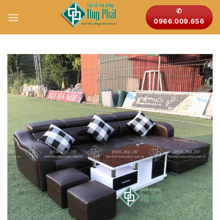
Bỏ
✆
qua
0966.009.656
nội
dung