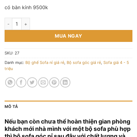
có bàn kính 9500k
sofa góc bọc bọc da mới 100% kt 1m6x2m6 số lượng
MUA NGAY
SKU:
27
Danh mục:
Bộ ghế Sofa nỉ giá rẻ
,
Bộ sofa góc giá rẻ
,
Sofa giá 4 - 5
triệu
MÔ TẢ
Nếu bạn còn chưa thể hoàn thiện gian phòng
khách mới nhà mình với một bộ sofa phù hợp
thì bộ sofa góc nỉ sau đây với chất lượng và