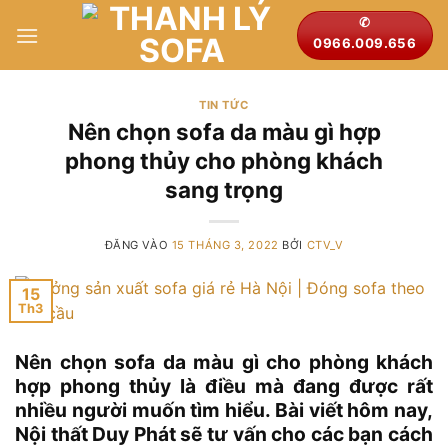
Bỏ
✆
qua
0966.009.656
nội
dung
TIN TỨC
Nên chọn sofa da màu gì hợp
phong thủy cho phòng khách
sang trọng
ĐĂNG VÀO
15 THÁNG 3, 2022
BỞI
CTV_V
15
Th3
Nên chọn sofa da màu gì cho phòng khách
hợp phong thủy là điều mà đang được rất
nhiều người muốn tìm hiểu. Bài viết hôm nay,
Nội thất Duy Phát sẽ tư vấn cho các bạn cách