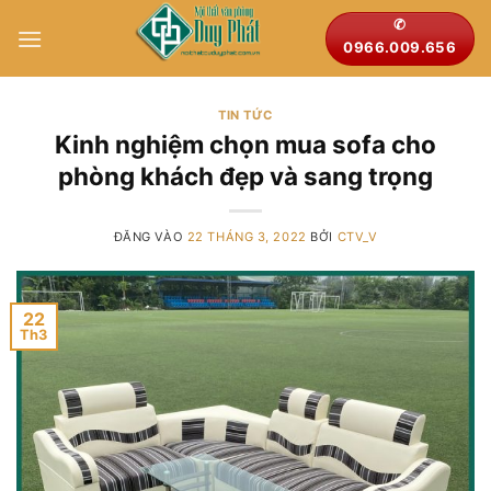
Bỏ
✆
qua
0966.009.656
nội
dung
TIN TỨC
Kinh nghiệm chọn mua sofa cho
phòng khách đẹp và sang trọng
ĐĂNG VÀO
22 THÁNG 3, 2022
BỞI
CTV_V
22
Th3