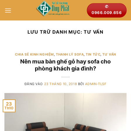
Bỏ
✆
qua
0966.009.656
nội
dung
LƯU TRỮ DANH MỤC:
TƯ VẤN
CHIA SẺ KINH NGHIỆM
,
THANH LÝ SOFA
,
TIN TỨC
,
TƯ VẤN
Nên mua bàn ghế gỗ hay sofa cho
phòng khách gia đình?
ĐĂNG VÀO
23 THÁNG 10, 2018
BỞI
ADMIN-TLSF
23
Th10