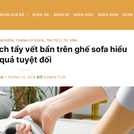
SOFA GIÁ RẺ
SOFA DA
SOFA NỈ
SOFA GÓC
SOFA ĐƠN
SOFA
 NGHIỆM
,
THANH LÝ SOFA
,
TIN TỨC
,
TƯ VẤN
h tẩy vết bẩn trên ghế sofa hiểu
quả tuyệt đối
ÀO
1 THÁNG 10, 2018
BỞI
ADMIN-TLSF