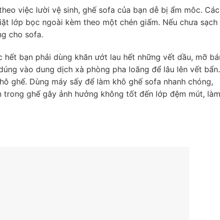
theo việc lười vệ sinh, ghế sofa của bạn dễ bị ẩm môc. Cá
iặt lớp bọc ngoài kèm theo một chén giấm. Nếu chưa sạch
ng cho sofa.
ớc hết bạn phải dùng khăn ướt lau hết những vết dầu, mỡ b
dúng vào dung dịch xà phòng pha loãng để lâu lên vết bẩn.
khô ghế. Dùng máy sấy để làm khô ghế sofa nhanh chóng,
n trong ghế gây ảnh hưởng không tốt đến lớp đệm mút, là