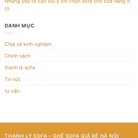
Những yếu tố cần lưu ý khi chọn sofa cho cửa hàng ô
tô
DANH MỤC
Chia sẻ kinh nghiệm
Chính sách
thanh lý sofa
Tin tức
tư vấn
THANH LÝ SOFA – GHẾ SOFA GIÁ RẺ HÀ NỘI