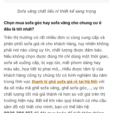
Sofa văng chất liểu nỉ thiết kế sang trọng
Chọn mua sofa góc hay sofa văng cho chung cư ở
đâu là tốt nhất?
Trên thị trường có rất nhiều đơn vị cùng cung cấp và
phân phối sofa giá rẻ cho khách hàng, tuy nhiên không
phải nơi nào cũng uy tín, chất lượng được đảm bảo.
Nếu không chọn được đúng thì chỉ dùng một thời gian,
sofa sẽ xuống cấp, bị xẹp lún, mất phom dáng hay
màu sắc, họa tiết bị phai mờ,…Hiểu được tâm lý của
khách hàng công ty chúng tôi có kinh nghiệm lâu năm
trong lĩnh vực
thanh lý ghế sofa giá rẻ tại Hà Nội
với
đa số mẫu mã ghế sofa văng, ghế sofa góc,…, uy tín
chất lượng tốt mà giá thành rẻ hơn so với giá trên thị
trường hiện nay. Bất kể khi nào quý khách có nhu cầu
sắm đồ nội thất cho mình, bạn có thể liên hệ