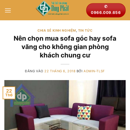
Bỏ
✆
qua
0966.009.656
nội
dung
CHIA SẺ KINH NGHIỆM
,
TIN TỨC
Nên chọn mua sofa góc hay sofa
văng cho không gian phòng
khách chung cư
ĐĂNG VÀO
22 THÁNG 6, 2018
BỞI
ADMIN-TLSF
22
Th6