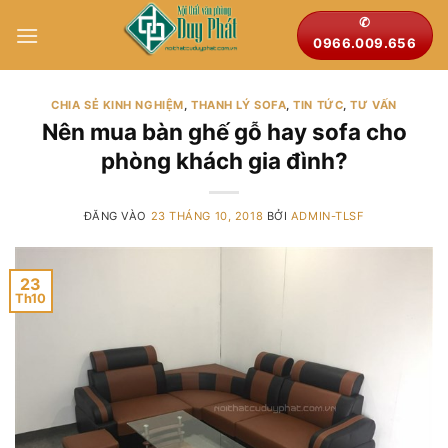
Bỏ
✆
qua
0966.009.656
nội
dung
CHIA SẺ KINH NGHIỆM
,
THANH LÝ SOFA
,
TIN TỨC
,
TƯ VẤN
Nên mua bàn ghế gỗ hay sofa cho
phòng khách gia đình?
ĐĂNG VÀO
23 THÁNG 10, 2018
BỞI
ADMIN-TLSF
23
Th10