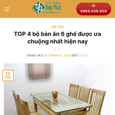
Bỏ
✆
qua
0966.009.656
nội
dung
TIN TỨC
TOP 4 bộ bàn ăn 6 ghế được ưa
chuộng nhất hiện nay
ĐĂNG VÀO
13 THÁNG 5, 2020
BỞI
CTV_V
13
Th5