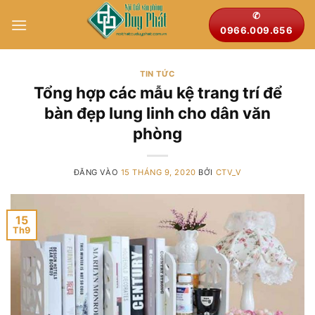
Bỏ
✆
qua
0966.009.656
nội
dung
TIN TỨC
Tổng hợp các mẫu kệ trang trí để
bàn đẹp lung linh cho dân văn
phòng
ĐĂNG VÀO
15 THÁNG 9, 2020
BỞI
CTV_V
15
Th9