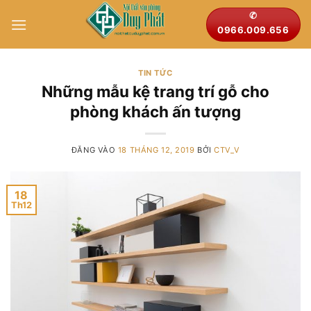
Bỏ
✆
qua
0966.009.656
nội
dung
TIN TỨC
Những mẫu kệ trang trí gỗ cho
phòng khách ấn tượng
ĐĂNG VÀO
18 THÁNG 12, 2019
BỞI
CTV_V
18
Th12