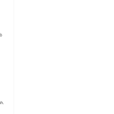
lò
h.