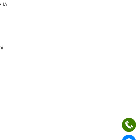
 là
n
hi