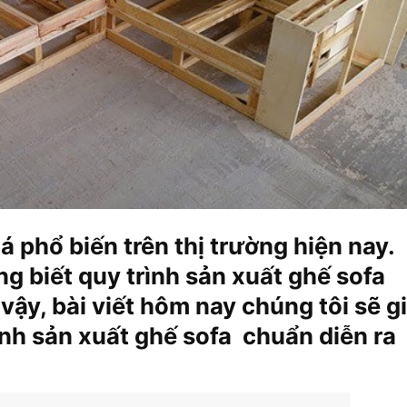
 phổ biến trên thị trường hiện nay.
g biết quy trình sản xuất ghế sofa
vậy, bài viết hôm nay chúng tôi sẽ gi
ình sản xuất ghế sofa chuẩn diễn ra