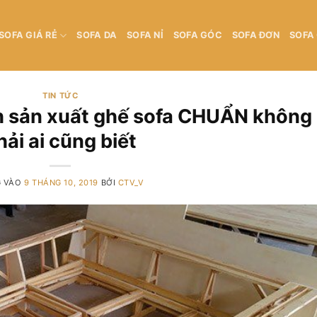
SOFA GIÁ RẺ
SOFA DA
SOFA NỈ
SOFA GÓC
SOFA ĐƠN
SOFA
TIN TỨC
nh sản xuất ghế sofa CHUẨN không
hải ai cũng biết
G VÀO
9 THÁNG 10, 2019
BỞI
CTV_V