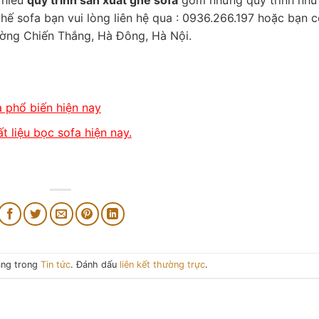
 hiểu
quy trình sản xuất ghế sofa
gồm những quy trình như
ế sofa bạn vui lòng liên hệ qua : 0936.266.197 hoặc bạn 
ường Chiến Thắng, Hà Đông, Hà Nội.
a phổ biến hiện nay
t liệu bọc sofa hiện nay.
ăng trong
Tin tức
. Đánh dấu
liên kết thường trực
.