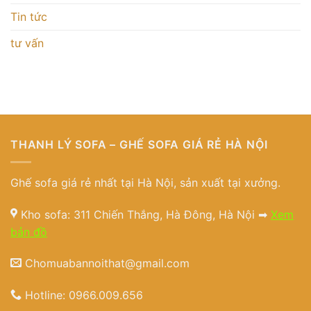
Tin tức
tư vấn
THANH LÝ SOFA – GHẾ SOFA GIÁ RẺ HÀ NỘI
Ghế sofa giá rẻ nhất tại Hà Nội, sản xuất tại xưởng.
Kho sofa: 311 Chiến Thắng, Hà Đông, Hà Nội ➡
Xem
bản đồ
Chomuabannoithat@gmail.com
Hotline:
0966.009.656