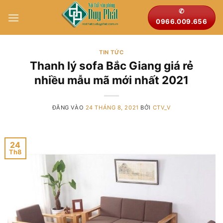
Bỏ
✆
qua
0966.009.656
nội
dung
TIN TỨC
Thanh lý sofa Bắc Giang giá rẻ
nhiều mẫu mã mới nhất 2021
ĐĂNG VÀO
24 THÁNG 8, 2021
BỞI
CTV_V
24
Th8