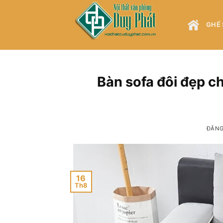
Bỏ
qua
GHẾ 
nội
dung
Bàn sofa đôi đẹp 
ĐĂN
16
Th8