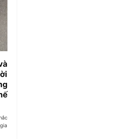
và
ời
ng
hế
hắc
gia