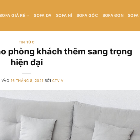
SOFA GIÁ RẺ
SOFA DA
SOFA NỈ
SOFA GÓC
SOFA ĐƠN
SOFA
TIN TỨC
cho phòng khách thêm sang trọng
hiện đại
G VÀO
16 THÁNG 8, 2021
BỞI
CTV_V