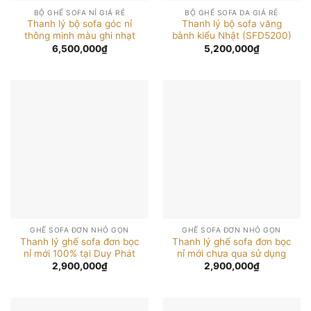
BỘ GHẾ SOFA NỈ GIÁ RẺ
BỘ GHẾ SOFA DA GIÁ RẺ
Thanh lý bộ sofa góc nỉ
Thanh lý bộ sofa văng
thông minh màu ghi nhạt
bành kiểu Nhật (SFD5200)
6,500,000
₫
5,200,000
₫
GHẾ SOFA ĐƠN NHỎ GỌN
GHẾ SOFA ĐƠN NHỎ GỌN
Thanh lý ghế sofa đơn bọc
Thanh lý ghế sofa đơn bọc
nỉ mới 100% tại Duy Phát
nỉ mới chưa qua sử dụng
2,900,000
₫
2,900,000
₫