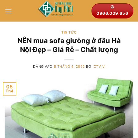
Bỏ
✆
qua
0966.009.656
nội
dung
TIN TỨC
NÊN mua sofa giường ở đâu Hà
Nội Đẹp – Giá Rẻ – Chất lượng
ĐĂNG VÀO
5 THÁNG 4, 2022
BỞI
CTV_V
05
Th4