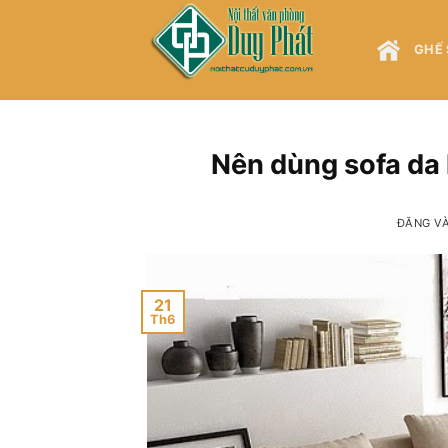
Bỏ
qua
GHẾ 
nội
dung
Nên dùng sofa da 
ĐĂNG V
21
Th6