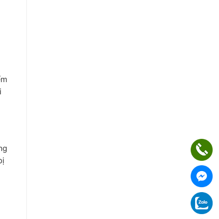
ểm
i
ng
bị