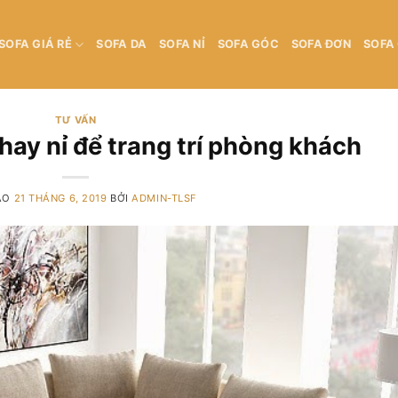
SOFA GIÁ RẺ
SOFA DA
SOFA NỈ
SOFA GÓC
SOFA ĐƠN
SOFA
TƯ VẤN
hay nỉ để trang trí phòng khách
ÀO
21 THÁNG 6, 2019
BỞI
ADMIN-TLSF