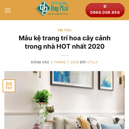
Bỏ
✆
qua
0966.009.656
nội
dung
TIN TỨC
Mẫu kệ trang trí hoa cây cảnh
trong nhà HOT nhất 2020
ĐĂNG VÀO
3 THÁNG 7, 2020
BỞI
CTV_V
03
Th7