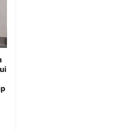
m
ui
ắp