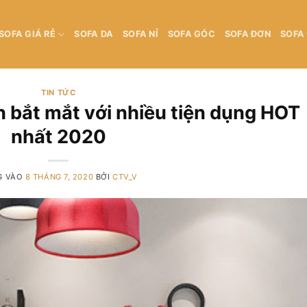
SOFA GIÁ RẺ
SOFA DA
SOFA NỈ
SOFA GÓC
SOFA ĐƠN
SOFA
TIN TỨC
n bắt mắt với nhiều tiện dụng HOT
nhất 2020
G VÀO
8 THÁNG 7, 2020
BỞI
CTV_V