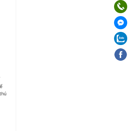
ỉ
hể
thú