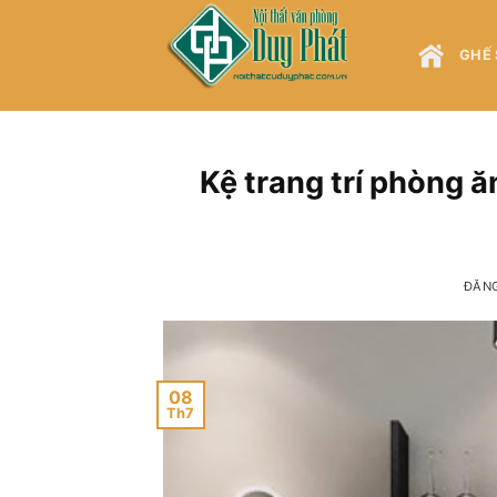
Bỏ
qua
GHẾ 
nội
dung
Kệ trang trí phòng ă
ĐĂN
08
Th7