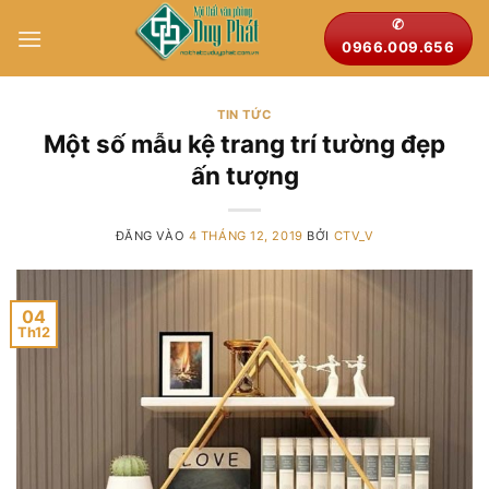
Bỏ
✆
qua
0966.009.656
nội
dung
TIN TỨC
Một số mẫu kệ trang trí tường đẹp
ấn tượng
ĐĂNG VÀO
4 THÁNG 12, 2019
BỞI
CTV_V
04
Th12