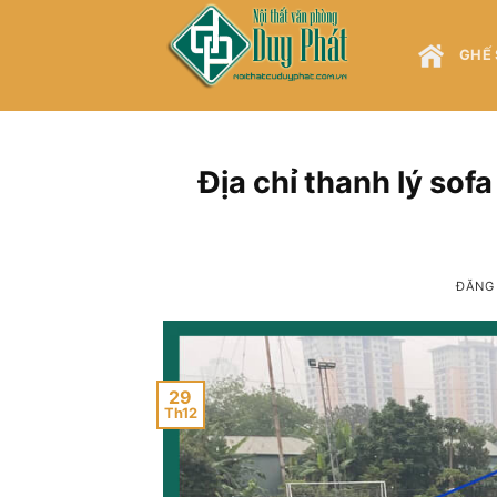
Bỏ
qua
GHẾ 
nội
dung
Địa chỉ thanh lý sofa
ĐĂNG
29
Th12