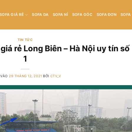
SOFA GIÁ RẺ
SOFA DA
SOFA NỈ
SOFA GÓC
SOFA ĐƠN
SOFA
TIN TỨC
 giá rẻ Long Biên – Hà Nội uy tín số
1
 VÀO
29 THÁNG 12, 2021
BỞI
CTV_V