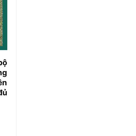
bộ
ng
ên
đủ