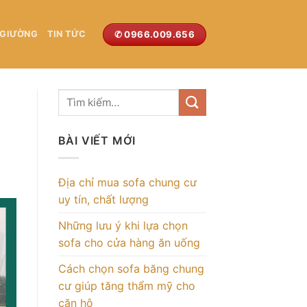
✆ 0966.009.656
 GIƯỜNG
TIN TỨC
BÀI VIẾT MỚI
Địa chỉ mua sofa chung cư
uy tín, chất lượng
Những lưu ý khi lựa chọn
sofa cho cửa hàng ăn uống
Cách chọn sofa băng chung
cư giúp tăng thẩm mỹ cho
căn hộ