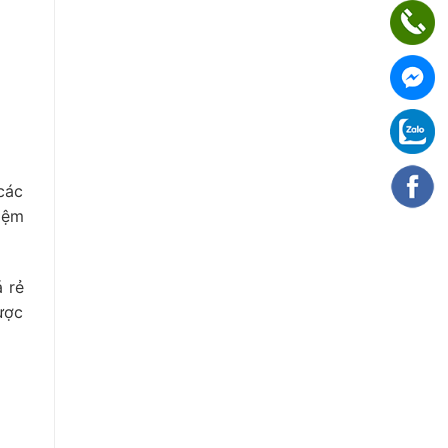
các
iệm
á rẻ
ược