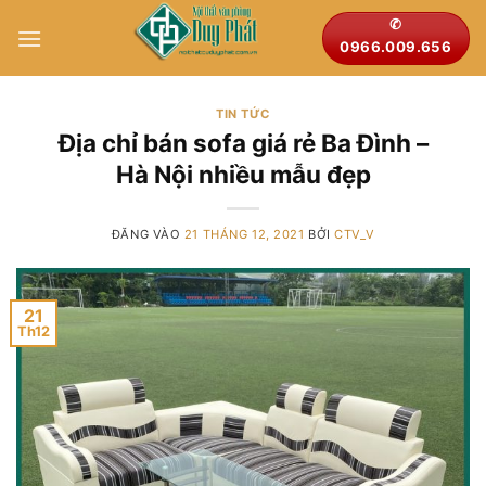
Bỏ
✆
qua
0966.009.656
nội
dung
TIN TỨC
Địa chỉ bán sofa giá rẻ Ba Đình –
Hà Nội nhiều mẫu đẹp
ĐĂNG VÀO
21 THÁNG 12, 2021
BỞI
CTV_V
21
Th12