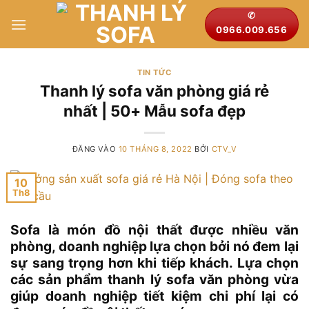
Bỏ
✆
qua
0966.009.656
nội
dung
TIN TỨC
Thanh lý sofa văn phòng giá rẻ
nhất | 50+ Mẫu sofa đẹp
ĐĂNG VÀO
10 THÁNG 8, 2022
BỞI
CTV_V
10
Th8
Sofa là món đồ nội thất được nhiều văn
phòng, doanh nghiệp lựa chọn bởi nó đem lại
sự sang trọng hơn khi tiếp khách. Lựa chọn
các sản phẩm thanh lý sofa văn phòng vừa
giúp doanh nghiệp tiết kiệm chi phí lại có