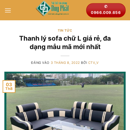
Bỏ
✆
qua
0966.009.656
nội
dung
TIN TỨC
Thanh lý sofa chữ L giá rẻ, đa
dạng mẫu mã mới nhất
ĐĂNG VÀO
3 THÁNG 8, 2022
BỞI
CTV_V
03
Th8