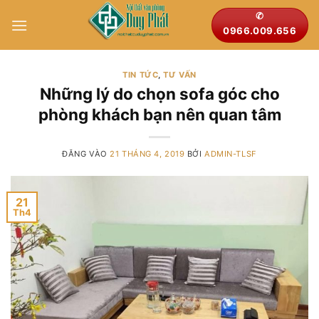
Bỏ
✆
qua
0966.009.656
nội
dung
TIN TỨC
,
TƯ VẤN
Những lý do chọn sofa góc cho
phòng khách bạn nên quan tâm
ĐĂNG VÀO
21 THÁNG 4, 2019
BỞI
ADMIN-TLSF
21
Th4