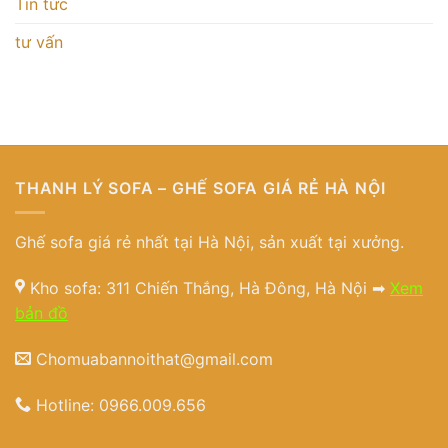
Tin tức
tư vấn
THANH LÝ SOFA – GHẾ SOFA GIÁ RẺ HÀ NỘI
Ghế sofa giá rẻ nhất tại Hà Nội, sản xuất tại xưởng.
Kho sofa: 311 Chiến Thắng, Hà Đông, Hà Nội ➡
Xem
bản đồ
Chomuabannoithat@gmail.com
Hotline:
0966.009.656