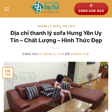
Bỏ
✆
qua
0966.009.656
nội
dung
THANH LÝ SOFA
,
TIN TỨC
Địa chỉ thanh lý sofa Hưng Yên Uy
Tín – Chất Lượng – Hình Thức Đẹp
ĐĂNG VÀO
8 THÁNG 8, 2018
BỞI
ADMIN-TLSF
08
Th8