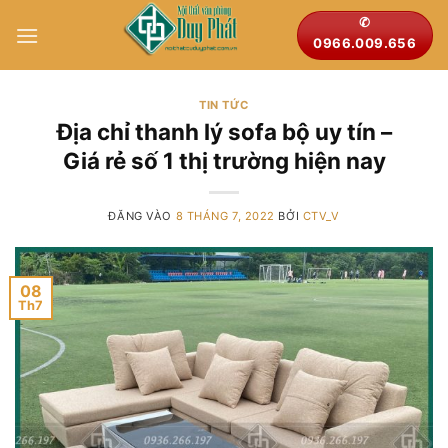
Bỏ
✆
qua
0966.009.656
nội
dung
TIN TỨC
Địa chỉ thanh lý sofa bộ uy tín –
Giá rẻ số 1 thị trường hiện nay
ĐĂNG VÀO
8 THÁNG 7, 2022
BỞI
CTV_V
08
Th7