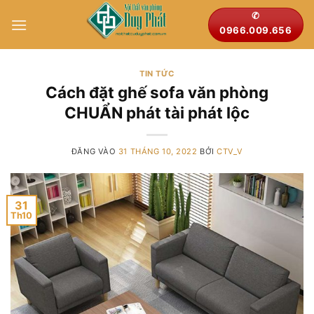
Bỏ
✆
qua
0966.009.656
nội
dung
TIN TỨC
Cách đặt ghế sofa văn phòng
CHUẨN phát tài phát lộc
ĐĂNG VÀO
31 THÁNG 10, 2022
BỞI
CTV_V
31
Th10