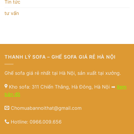
Tin tức
tư vấn
THANH LÝ SOFA – GHẾ SOFA GIÁ RẺ HÀ NỘI
Ghế sofa giá rẻ nhất tại Hà Nội, sản xuất tại xưởng.
Kho sofa: 311 Chiến Thắng, Hà Đông, Hà Nội ➡
Xem
bản đồ
Chomuabannoithat@gmail.com
Hotline:
0966.009.656