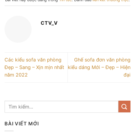
Bài viết này được đăng trong
Tin tức
. Đánh dấu
liên kết thường trực
.
CTV_V
Các kiểu sofa văn phòng
Ghế sofa đơn văn phòng
Đẹp – Sang – Xịn mịn nhất
kiểu dáng Mới – Đẹp – Hiện
năm 2022
đại
BÀI VIẾT MỚI