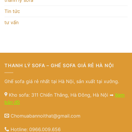
Tin tức
tư vấn
THANH LÝ SOFA – GHẾ SOFA GIÁ RẺ HÀ NỘI
Ghế sofa giá rẻ nhất tại Hà Nội, sản xuất tại xưởng.
Kho sofa: 311 Chiến Thắng, Hà Đông, Hà Nội ➡
Xem
bản đồ
Chomuabannoithat@gmail.com
Hotline:
0966.009.656