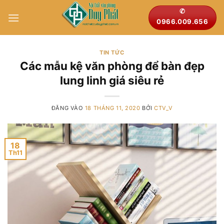
Bỏ
✆
qua
0966.009.656
nội
dung
TIN TỨC
Các mẫu kệ văn phòng để bàn đẹp
lung linh giá siêu rẻ
ĐĂNG VÀO
18 THÁNG 11, 2020
BỞI
CTV_V
18
Th11