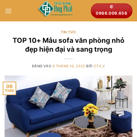
Bỏ
✆
qua
0966.009.656
nội
dung
TIN TỨC
TOP 10+ Mẫu sofa văn phòng nhỏ
đẹp hiện đại và sang trọng
ĐĂNG VÀO
6 THÁNG 10, 2022
BỞI
CTV_V
06
Th10