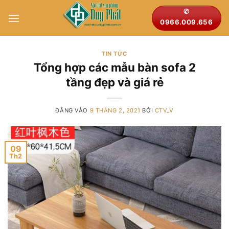
Bỏ
✆
qua
0966.009.656
nội
dung
TIN TỨC
Tổng hợp các mẫu bàn sofa 2
tầng đẹp và giá rẻ
ĐĂNG VÀO
9 THÁNG 2, 2021
BỞI
CTV_V
09
Th2