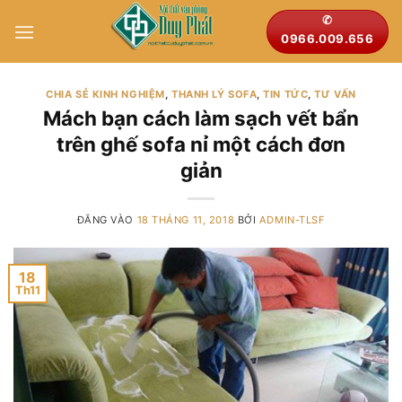
Bỏ
✆
qua
0966.009.656
nội
dung
CHIA SẺ KINH NGHIỆM
,
THANH LÝ SOFA
,
TIN TỨC
,
TƯ VẤN
Mách bạn cách làm sạch vết bẩn
trên ghế sofa nỉ một cách đơn
giản
ĐĂNG VÀO
18 THÁNG 11, 2018
BỞI
ADMIN-TLSF
18
Th11