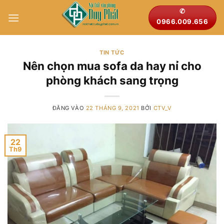
Bỏ
✆
qua
0966.009.656
nội
dung
TIN TỨC
Nên chọn mua sofa da hay nỉ cho
phòng khách sang trọng
ĐĂNG VÀO
22 THÁNG 9, 2021
BỞI
CTV_V
22
Th9