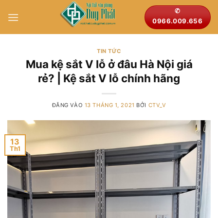
Bỏ
✆
qua
0966.009.656
nội
dung
TIN TỨC
Mua kệ sắt V lỗ ở đâu Hà Nội giá
rẻ? | Kệ sắt V lỗ chính hãng
ĐĂNG VÀO
13 THÁNG 1, 2021
BỞI
CTV_V
13
Th1