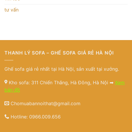
tư vấn
THANH LÝ SOFA – GHẾ SOFA GIÁ RẺ HÀ NỘI
Ghế sofa giá rẻ nhất tại Hà Nội, sản xuất tại xưởng.
Kho sofa: 311 Chiến Thắng, Hà Đông, Hà Nội ➡
Xem
bản đồ
Chomuabannoithat@gmail.com
Hotline:
0966.009.656