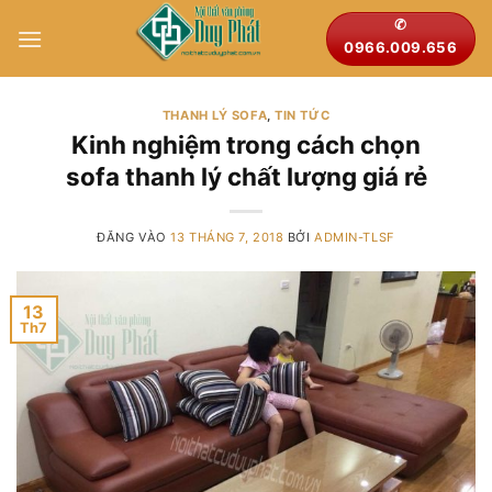
Bỏ
✆
qua
0966.009.656
nội
dung
THANH LÝ SOFA
,
TIN TỨC
Kinh nghiệm trong cách chọn
sofa thanh lý chất lượng giá rẻ
ĐĂNG VÀO
13 THÁNG 7, 2018
BỞI
ADMIN-TLSF
13
Th7