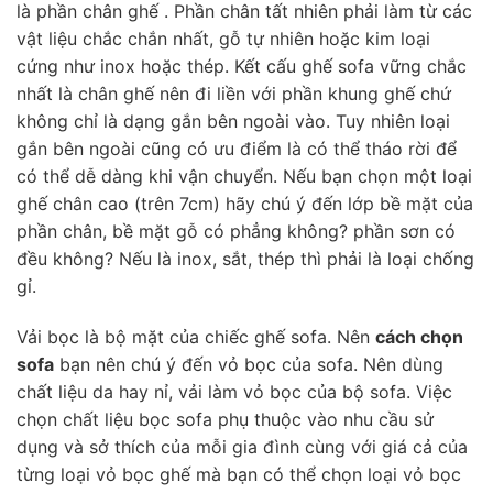
là phần chân ghế . Phần chân tất nhiên phải làm từ các
vật liệu chắc chắn nhất, gỗ tự nhiên hoặc kim loại
cứng như inox hoặc thép. Kết cấu ghế sofa vững chắc
nhất là chân ghế nên đi liền với phần khung ghế chứ
không chỉ là dạng gắn bên ngoài vào. Tuy nhiên loại
gắn bên ngoài cũng có ưu điểm là có thể tháo rời để
có thể dễ dàng khi vận chuyển. Nếu bạn chọn một loại
ghế chân cao (trên 7cm) hãy chú ý đến lớp bề mặt của
phần chân, bề mặt gỗ có phẳng không? phần sơn có
đều không? Nếu là inox, sắt, thép thì phải là loại chống
gỉ.
Vải bọc là bộ mặt của chiếc ghế sofa. Nên
cách chọn
sofa
bạn nên chú ý đến vỏ bọc của sofa. Nên dùng
chất liệu da hay nỉ, vải làm vỏ bọc của bộ sofa. Việc
chọn chất liệu bọc sofa phụ thuộc vào nhu cầu sử
dụng và sở thích của mỗi gia đình cùng với giá cả của
từng loại vỏ bọc ghế mà bạn có thể chọn loại vỏ bọc