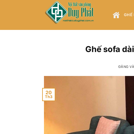
Bỏ
qua
GHẾ 
nội
dung
Ghế sofa dài
ĐĂNG V
20
Th3