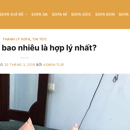
SOFA GIÁ RẺ
SOFA DA
SOFA NỈ
SOFA GÓC
SOFA ĐƠN
SOFA
THANH LÝ SOFA
,
TIN TỨC
 bao nhiêu là hợp lý nhất?
ÀO
20 THÁNG 3, 2019
BỞI
ADMIN-TLSF