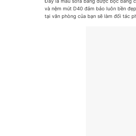
Đây là mẫu sofa băng được bọc bằng ch
và nệm mút D40 đảm bảo luôn bền đẹp t
tại văn phòng của bạn sẽ làm đối tác ph