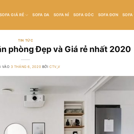
SOFA GIÁ RẺ
SOFA DA
SOFA NỈ
SOFA GÓC
SOFA ĐƠN
SOFA
TIN TỨC
ăn phòng Đẹp và Giá rẻ nhất 2020
G VÀO
3 THÁNG 6, 2020
BỞI
CTV_V