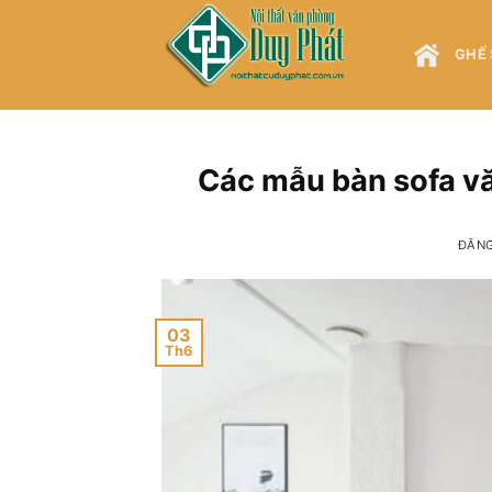
Bỏ
qua
GHẾ 
nội
dung
Các mẫu bàn sofa v
ĐĂN
03
Th6