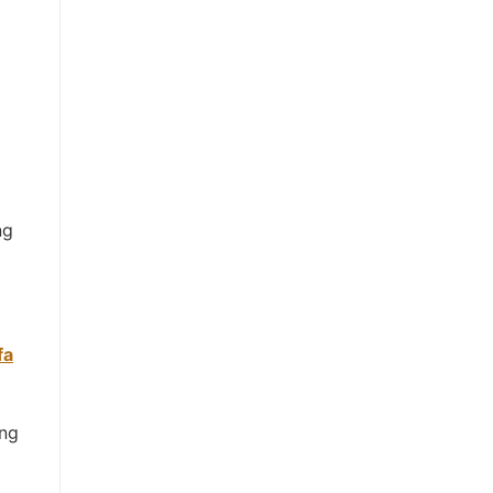
ng
fa
ộng