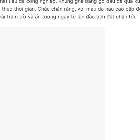
ất liệu da công nghiệp. Khung ghế bằng gỗ dầu đã qua xử
heo thời gian. Chắc chắn rằng, với màu da nâu cao cấp đ
ải trầm trồ và ấn tượng ngay từ lần đầu tiên đặt chân tới.